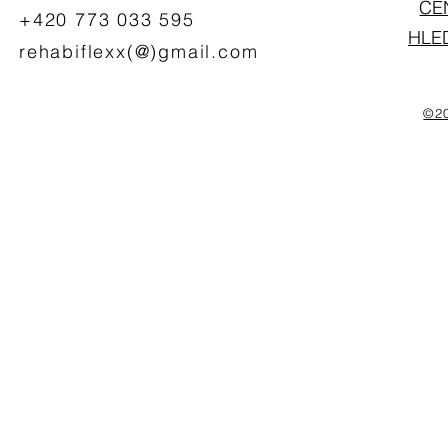
CE
+420 773 033 595
HLE
rehabiflexx(@)gmail.com
©20