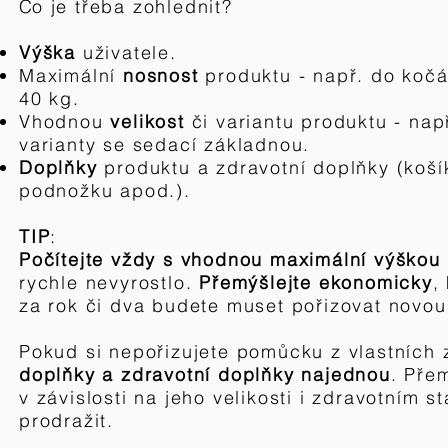
C
o
je třeba zohlednit?
Výška
uživatele.
Maximální
nosnost
produktu - např. do kočá
40 kg.
Vhodnou
velikost
či variantu produktu - např
varianty se sedací základnou.
Doplň
ky
produktu a zdravotní doplňky (koší
podnožku apod.).
TIP
:
Počítejte vždy s vhodnou maximální výškou
rychle nevyrostlo.
Přemýšlejte ekonomicky
,
za rok či dva budete muset pořizovat novo
Pokud si nepořizujete pomůcku z vlastních 
d
oplňky a zdravotní doplňky
najednou
. Pře
v závislosti na jeho velikosti i zdravotním
prodražit.