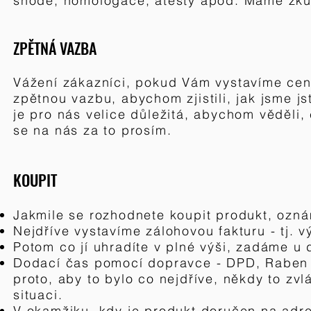
shodě, homologace, atesty apod. Máme zkuš
ZPĚTNÁ VAZBA
Vážení zákazníci, pokud Vám vystavíme cen
zpětnou vazbu, abychom zjistili, jak jsme j
je pro nás velice důležitá, abychom věděli,
se na nás za to prosím.
KOUPIT
Jakmile se rozhodnete koupit produkt, ozná
Nejdříve vystavíme zálohovou fakturu - tj.
v
Potom co jí uhradíte v plné výši, zadáme u
Dodací čas pomocí dopravce - DPD, Raben 
proto, aby to bylo co nejdříve, někdy to zv
situaci.
V okamžiku, kdy je produkt doručen na adr