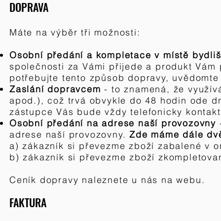
D
OPRAVA
Má
te na výběr tři
možnosti:
Osobní předání a kompletace v místě bydliš
společnosti za Vámi přijede a produkt Vám
potřebujte tento způsob dopravy, uvědomte
Zaslání dopravcem
- to znamená, že využí
apod
.
), což trvá obvykle do 48 hodin ode d
zástupce Vás bude vždy telefonicky kontakt
Osobní předání na adrese naší provozovny
adrese naší provozovny.
Zde máme dále dv
a) zákazník si převezme zboží zabalené v or
b) zákazník si převezme zboží zkompletova
Ceník dopravy naleznete u nás na webu.
FAKTURA