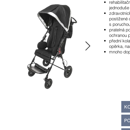
rehabilitač
jednoduše 
zdravotnic
postižené
s poruchou
pratelná p
ochranou p
přední kola
opěrka, nas
mnoho dop
K
P