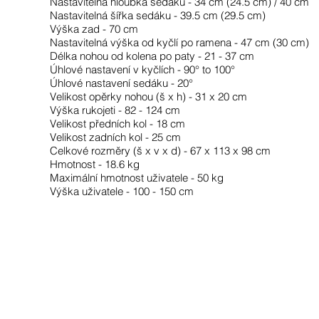
Nastavitelná hloubka sedáku - 34 cm (24.5 cm) / 40 cm
​N
astavitelná šířka sedáku - 39.5 cm (29.5 cm)
Výška zad - 70 cm
Nastavitelná výška od kyčlí po ramena - 47 cm (30 cm)
Délka nohou od kolena po paty - 21 - 37 cm
​Ú
hlové nastavení v kyčlích - 90° to 100°
​Ú
hlové nastavení sedáku - 20°
Velikost opěrky nohou (š x h) - 31 x 20 cm
Výška rukojeti - 82 - 124 cm
​V
elikost předních kol - 18 cm
​V
elikost zadních kol - 25 cm
​C
elkové rozměry (š x v x d) - 67 x 113 x 98 cm
​H
motnost - 18.6 kg
Maximální hmotnost uživatele - 50 kg
Výška uživatele - 100 - 150 cm