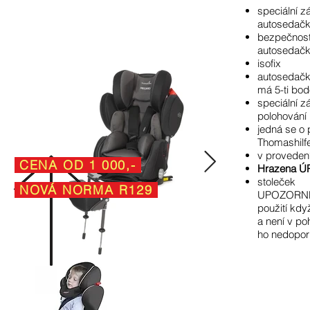
speciální z
autosedačk
bezpečnost
autosedač
isofix
autosedačk
má 5-ti bo
speciální 
polohování
jedná se o
Thomashilf
v proveden
CENA OD 1 000,-
Hrazena ÚP 
stoleček
NOVÁ NORMA R129
UPOZORNĚNÍ
použití když
a není v po
ho
nedopor