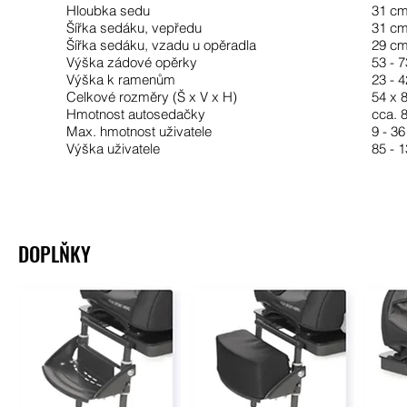
Hloubka sedu
31 cm
Šířka sedáku, vepředu
31 cm
Šířka sedáku, vzadu u opěradla
29 cm
Výška zádové opěrky
53 - 
Výška k ramenům
23 - 
Celkové rozměry (Š x V x H)
54 x 
Hmotnost autosedačky
cca. 
Max. hmotnost uživatele
9 - 36
Výška uživatele
85 - 
DOPLŇKY