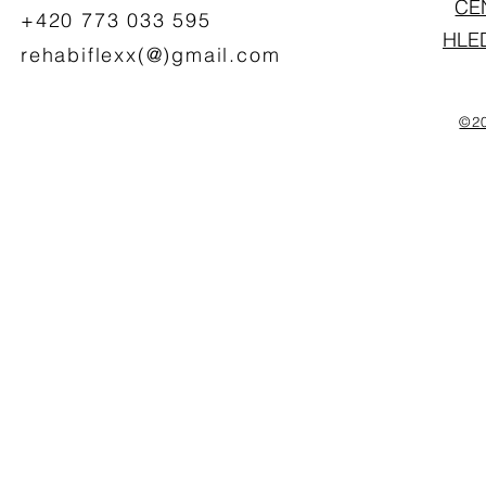
CE
+420 773 033 595
HLE
rehabiflexx(@)gmail.com
©20