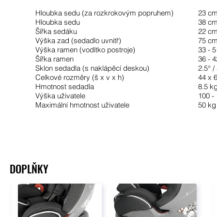
Hloubka sedu (za rozkrokovým popruhem)
23 c
Hloubka sedu
38 c
Šířka sedáku
22 cm
Výška zad (sedadlo uvnitř)
75 c
Výška ramen (vodítko postroje)
33 - 
Šířka ramen
36 - 
Sklon sedadla (s naklápěcí deskou)
2.5° /
Celkové rozměry (š x v x h)
44 x 
Hmotnost sedadla
8.5 k
Výška uživatele
100 -
Maximální hmotnost uživatele
50 kg
DOPLŇKY