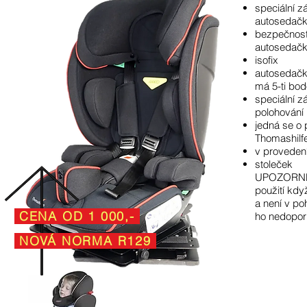
speciální z
autosedačk
bezpečnost
autosedač
isofix
autosedačk
má 5-ti bo
speciální 
polohování
jedná se o
Thomashilf
v proveden
stoleček
UPOZORNĚNÍ
použití když
a není v po
CENA OD 1 000,-
ho
nedopor
NOVÁ NORMA R129