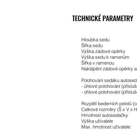
TECHNICKÉ PARAMETRY
Hloubka sedu
Šířka sedu
Výška zádové opěrky
Výška sedu k ramenům
Šířka v ramenou
Naklápění zádové opěrky 
Polohování sedáku autose
- úhlové polohování (přísluš
- úhlové polohování (přísluš
Rozpětí bederních pelotů (o
Celkové rozměry (Š x V x H
Hmotnost autosedačky
Výška uživatele
Max. hmotnost uživatele