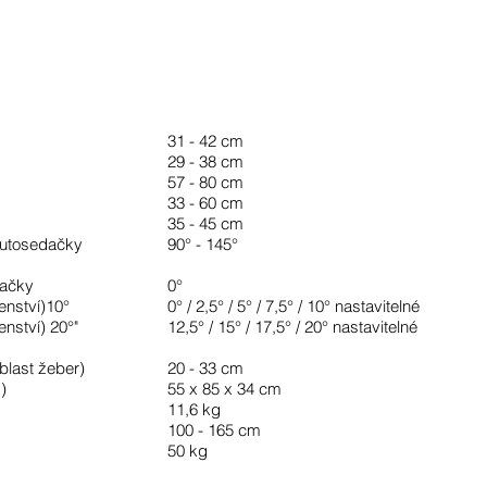
31 - 42 cm
29 - 38 cm
57 - 80 cm
33 - 60 cm
35 - 45 cm
autosedačky
90° - 145°
dačky
0°
enství)10°
0° / 2,5° / 5° / 7,5° / 10° nastavitelné
enství) 20°"
12,5° / 15° / 17,5° / 20° nastavitelné
blast žeber)
20 - 33 cm
)
55 x 85 x 34 cm
11,6 kg
100 - 165 cm
50 kg