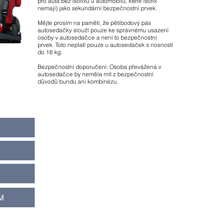
pro auta bez isofixu u automobilů, které isofix
nemají) jako sekundární bezpečnostní prvek.
Mějte prosím na paměti, že pětibodový pás
autosedačky slouží pouze ke správnému usazení
osoby v autosedačce a není to bezpečnostní
prvek. Toto neplatí pouze u autosedaček s nosností
do 18 kg.
Bezpečnostní doporučení: Osoba převážená v
autosedačce by neměla mít z bezpečnostní
důvodů bundu ani kombinézu.
M