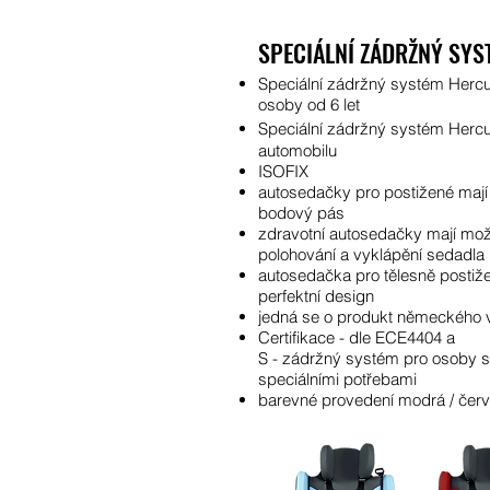
​SPECIÁLNÍ ZÁDRŽNÝ SYS
Speciální zádržný systém Hercu
osoby od 6 let
Speciální zádrž
ný systém
Hercu
automobilu
ISOFIX
autosedačky pro postižené mají 
bodový pás
zdravotní autosedačky mají mo
polohování a vyklápění sedadla
autosedačka pro tělesně posti
perfektní design
jedná se o produkt německého
Certifikace - dle ECE4404 a
S - zádržný systém pro osoby 
speciálními potřebami
barevné provedení modrá / čer