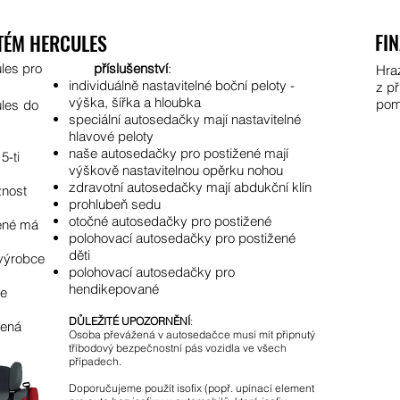
FI
TÉM HERCULES​
les pro
příslušenství
:
Hra
individuálně nastavitelné boční peloty -
z př
výška, šířka a hloubka
pom
les
do
speciální autosedačky mají nastavitelné
hlavové peloty
naše autosedačky pro postižené mají
5-ti
výškově nastavitelnou opěrku nohou
zdravotní autosedačky mají
abdukční klín
žnost
prohlubeň sedu
otočné autosedačky pro postižené
žené má
polohovací autosedačky pro postižené
děti
 výrobce
polohovací autosedačky pro
hendikepované
se
DŮLEŽITÉ UPOZORNĚNÍ
:
vená
Osoba převážená v autosedačce musí mít připnutý
tříbodový bezpečnostní pás vozidla ve všech
případech.
Doporučujeme použít isofix (popř. upínací element