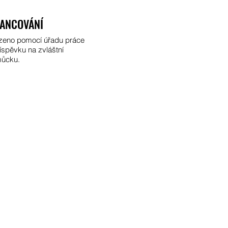
NANCOVÁNÍ
zeno pomocí úřadu práce
íspěvku na zvláštní
ůcku.