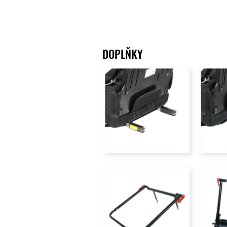
DOPLŇKY