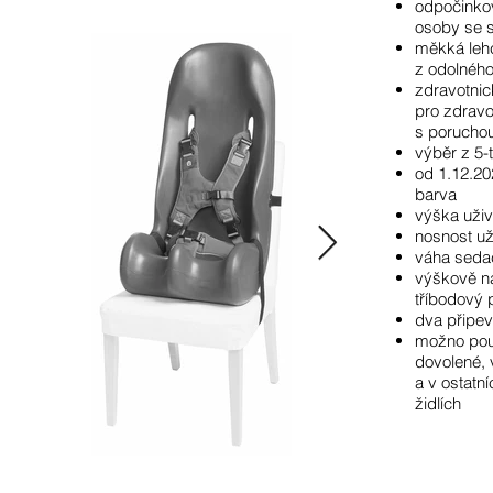
odpočinkov
osoby se s
měkká leh
z odolného
zdravotnic
pro zdravo
s poruchou
výběr z 5-t
od 1.12.20
barva
výška uživ
nosnost už
váha sedač
výškově na
tříbodový 
dva připe
možno použ
dovolené, 
a v ostatn
židlích