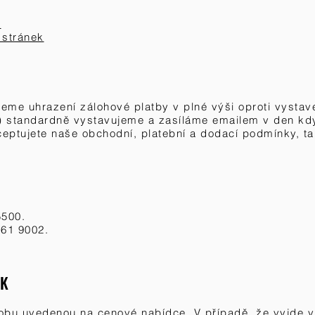
y
 stránek
me uhrazení zálohové platby v plné výši oproti vystaven
) standardně vystavujeme a zasíláme emailem v den kd
eptujete naše obchodní, platební a dodací podmínky, ta
5500.
61 9002.
EK
obu uvedenou na cenové nabídce. V případě, že vyjde v