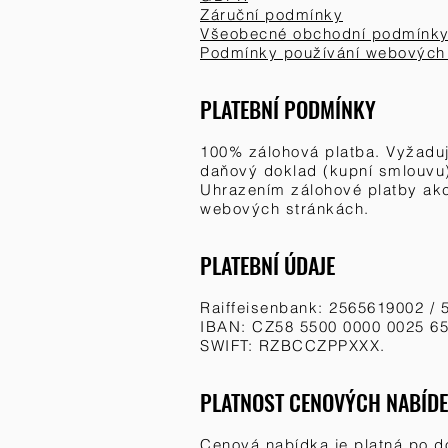
Záruční podmínky
Všeobecné obchodní podmínk
Podmínky používání webových
PLATEBNÍ PODMÍNKY
100% zálohová platba. Vyžaduje
daňový doklad (kupní smlouvu
Uhrazením zálohové platby akc
webových stránkách.
PLATEBNÍ ÚDAJE
Raiffeisenbank: 2565619002 / 
IBAN: CZ58 5500 0000 0025 65
SWIFT: RZBCCZPPXXX.
PLATNOST CENOVÝCH NABÍD
Cenová nabídka je platná po d