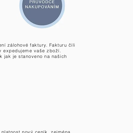
í zálohové faktury. Fakturu čili
y expedujeme vaše zboží.
k jak je stanoveno na našich
 platnost nový ceník, zejména