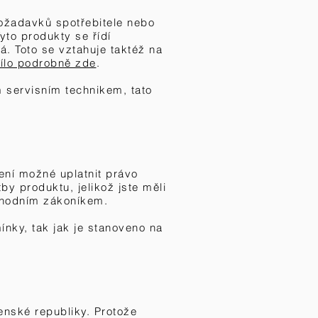
ožadavků spotřebitele nebo
yto produkty se řídí
ná.
Toto se vztahuje taktéž na
ílo podrobně zde
.
 servisním technikem, tato
ení možné uplatnit právo
y produktu, jelikož jste měli
chodním zákoníkem.
nky, tak jak je stanoveno na
enské republiky. Protože