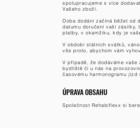
spolupracujeme s více dodavat
Vašeho zboží.
Doba dodání začíná běžet od d
datumu doručení vaší zásilky, 
platby, v okamžiku, kdy je va
V období státních svátků, váno
vše proto, abychom vám vyhově
V případě, že dodáváme vaše 
bydliště či u nás na provozov
časovému harmonogramu jízd n
ÚPRAVA OBSAHU
Společnost Rehabiflexx si ber