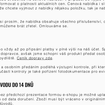
formovat o platnosti aktuálních cen.
Cenová nabídka i sl
 že chcete vyjmout z nabídky nějakou položku, tak je na
si prosím, že nabídka obsahuje všechno příslušenství, 
emůžeme brát zřetel. Omlouváme se.
o vždy až po připsání platby v plné výši na náš účet. S
 dopravce, avšak jsme schopni váš produkt předat oso
bydliště.
Ceník dopravy zde
.
a osobním předáním podléhá výstupní kontrole, při kte
částí kontroly je také pořízení fotodokumentace pro ev
ŮVODU DO 14 DNŮ
bez předchozí prezentace formou e-shopu je možné uplat
 od data doručení. Zboží musí být vráceno v originální
 důvodů.