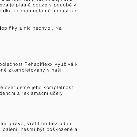
eva je platná pouze v podobě v
bídka i cena neplatná a musí se
doplňky a nic nechybí. Na
polečnost Rehabiflexx využívá k
bně zkompletovaný v naší
ré ověřujeme jeho kompletnost,
idenční a reklamační účely.
nit právo, vrátit ho bez udání
m balení, nesmí být poškozené a