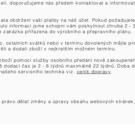
eli, doporučujeme nás předem kontaktovat a informova
ata obdržení vaší platby na náš účet. Pokud požadujete
tuto informaci jsme schopni vám poskytnout zhruba 2 - 
še zakázka přiřazena do výrobního a přepravního plánu.
c, ostatních svátků nebo v termínu dovolených mějte pr
li a dodali zboží v nejkratším možném termínu.
zboží pomocí služby osobního předání nově zakoupenéh
ně dodací čas je 2 - 8 týdnů maximálně 22 týdnů. Doba d
ašeho servisního technika viz.
ceník dopravy
.
e právo dělat změny a úpravy obsahu webových stránek