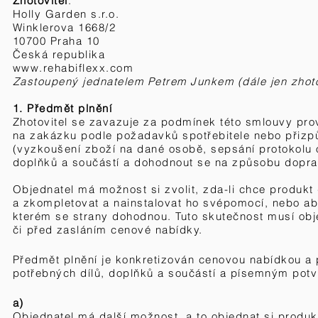
Zhotovitel
:
Holly Garden s.r.o.
Winklerova 1668/2
10700 Praha 10
Česká republika
www.rehabiflexx.com
Zastoupený jednatelem Petrem Junkem (dále jen zhoto
1. Předmět plnění
Zhotovitel se zavazuje za podmínek této smlouvy pro
na zakázku podle požadavků spotřebitele nebo přizp
(vyzkoušení zboží na dané osobě, sepsání protokolu 
doplňků a součástí a dohodnout se na způsobu dopra
Objednatel má možnost si zvolit, zda-li chce produk
a zkompletovat a nainstalovat ho svépomocí, nebo ab
kterém se strany dohodnou
. Tuto skutečnost musí obj
či
před
zasláním cenové nabídky.
Předmět plnění je konkretizován cenovou nabídkou a
potřebných dílů, doplňků a součástí a písemným pot
a)
Objednatel má další možnost, a to objednat si produ