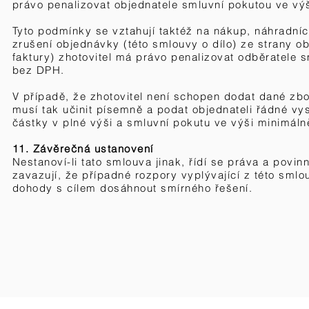
právo penalizovat objednatele smluvní pokutou ve vý
Tyto podmínky se vztahují taktéž na nákup, náhradníc
zrušení objednávky (této smlouvy o dílo) ze strany ob
faktury) zhotovitel má právo penalizovat odběratele
bez DPH.
V případě, že zhotovitel není schopen dodat dané zbo
musí tak učinit písemně a podat objednateli řádné vy
částky v plné výši a smluvní pokutu ve výši minimál
11. Závěrečná ustanovení
Nestanoví-li tato smlouva jinak, řídí se práva a pov
zavazují, že případné rozpory vyplývající z této sml
dohody s cílem dosáhnout smírného řešení.