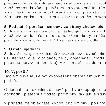
předávacího protokolu je objednatel povinen si produ
zboží odpovídá všem položkám na vystavené faktuře
a souhlasí, že byl produkt předán a zkompletován
v p
záručními podmínkami, které
naleznete
na těchto we
8. Podstatné porušení smlouvy ze strany zhotovitele
Smluvní strany se dohodly na následujících smluvních
zboží viz. dodací čas od data obdržení platby na účet
promile z ceny díla bez DPH za každý den prodlení.
9. Ostatní ujednání
Smluvní strany se vzájemně zavazují bez zbytečného 
uskutečnění díla. V případě, že by objednatel uhradil
písemné potvrzení bod
1. a)
, viz. dodací čas, doba 
10. Výpověď
Tato smlouva může být vypovězena oběma smluvními 
platbě.
Objednatel uhrazením zálohové platby akceptujete p
obchodní, platební a dodací podmínky, tak jak je st
V případě, že objednatel vypoví tuto smlouvu po uhraz