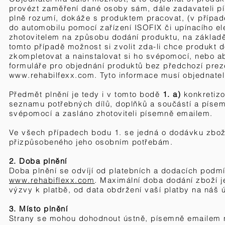
provézt zaměření dané osoby sám, dále zadavateli pís
plně rozumí, dokáže s produktem pracovat, (v přípa
do automobilu pomocí zařízení ISOFIX či upínacího e
zhotovitelem na způsobu dodání produktu, na základě
tomto případě možnost si zvolit zda-li chce produkt
zkompletovat a nainstalovat si ho svépomocí, nebo a
formuláře pro objednání produktů bez předchozí pre
www.rehabilfexx.com
. Tyto informace musí objednate
Předmět plnění je tedy i v tomto bodě
1. a)
konkretizo
seznamu potřebných dílů, doplňků a součástí a pís
svépomocí a zasláno zhotoviteli písemně emailem.
Ve všech případech bodu 1. se jedná o dodávku zbož
přizpůsobeného jeho osobním potřebám.
​2. Doba plnění
Doba plnění se odvíjí od platebních a dodacích podm
www.rehabiflexx.com
. Maximální doba dodání zboží j
výzvy k platbě, od data obdržení vaší platby na náš 
3. Místo plnění
Strany se mohou dohodnout ústně, písemně emailem 