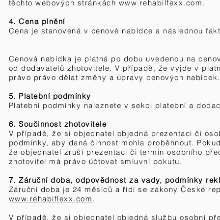
těchto webových stránkách
www.rehabilfexx.com
.
4. Cena plnění
Cena je stanovená v cenové nabídce a následnou fak
Cenová nabídka je platná po dobu uvedenou na cenov
od dodavatelů zhotovitele. V případě, že vyjde v plat
právo právo dělat změny a úpravy cenových nabídek
​5.
Platební podmínky
Platební podmínky naleznete v sekci platební a dod
6. Součinnost zhotovitele
V případě, že si objednatel objedná prezentaci či oso
podmínky, aby daná činnost mohla proběhnout. Pokud t
že objednatel zruší prezentaci či termín osobního př
zhotovitel má právo účtovat smluvní pokutu.
7. Záruční doba, odpovědnost za vady, podmínky re
Záruční doba je 24 měsíců a řídí se zákony České re
www.rehabiflexx.com
.
V případě, že si objednatel objedná službu osobní p