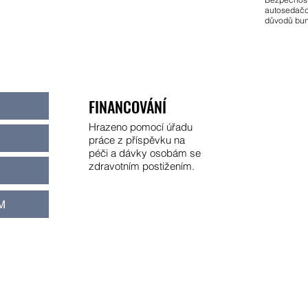
autosedačc
důvodů bun
FINANCOVÁNÍ
Hrazeno pomocí úřadu
práce z příspěvku na
péči a dávky osobám se
zdravotním postižením.
M