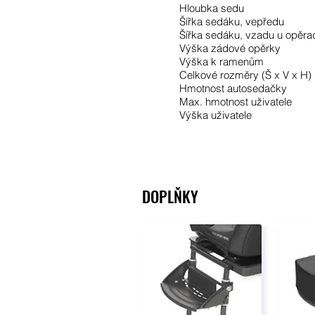
Hloubka sedu
Šířka sedáku, vepředu
Šířka sedáku, vzadu u opěra
Výška zádové opěrky
Výška k ramenům
Celkové rozměry (Š x V x H)
Hmotnost autosedačky
Max. hmotnost uživatele
Výška uživatele
DOPLŇKY