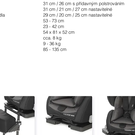
31 cm / 26 cm s přídavným polstrováním
31 cm / 21 cm / 27 cm nastavitelné
dla
29 cm / 20 cm / 25 cm nastavitelné
53 - 73 cm
23 - 42 cm
54 x 81 x 52 cm
cca. 8 kg
9 - 36 kg
85 - 135 cm