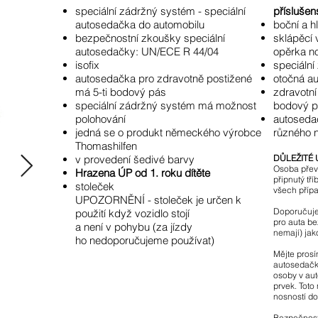
speciální zádržný systém - speciální
příslušen
autosedačka do automobilu
boční a h
bezpečnostní zkoušky speciální
​sklápěcí
autosedačky:
UN/ECE R 44/04
opěrka n
isofix
speciální
autosedačka pro zdravotně postižené
otočná a
má 5-ti bodový pás
zdravotní
speciální zádržný systém má možnost
bodový 
polohování
autoseda
jedná se o produkt německého výrobce
různého 
Thomashilfen
v provedení
šedivé barvy
DŮLEŽITÉ
Osoba přev
Hrazena ÚP od 1. roku dítěte
připnutý tř
stoleček
všech příp
UPOZORNĚNÍ - stoleček je určen k
Doporučujem
použití když vozidlo stojí
pro auta bez
a není v pohybu (za jízdy
nemají) ja
ho
nedoporučujeme používat)
Mějte prosí
autosedačk
osoby v au
prvek. Toto
nosností do
Bezpečnost