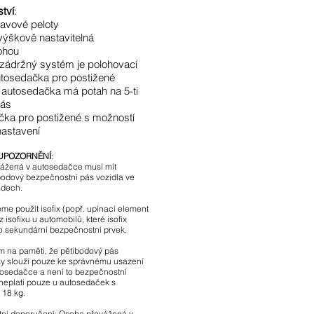
ství
:
lavové peloty
 výškově nastavitelná
ohou
 zádržný systém je polohovací
utosedačka pro postižené
 autosedačka má potah na 5-ti
pás
čka pro postižené s možností
nastavení
 UPOZORNĚNÍ
:
ážená v autosedačce musí mít
íbodový bezpečnostní pás vozidla ve
adech.
e použít isofix (popř. upínací element
 isofixu u automobilů, které isofix
ko sekundární bezpečnostní prvek.
m na paměti, že pětibodový pás
y slouží pouze ke správnému usazení
tosedačce a není to bezpečnostní
 neplatí pouze u autosedaček s
 18 kg.
ní doporučení: Osoba převážená v