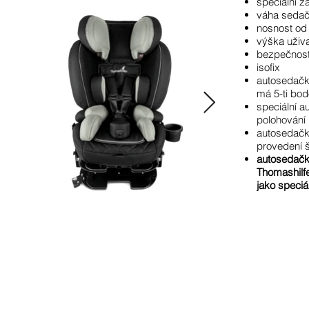
speciální 
váha sedač
nosnost od
výška uživa
bezpečnos
isofix
autosedačka
má 5-ti bo
speciální 
polohování
autosedačka
provedení 
autosedač
Thomashilfe
jako speciá