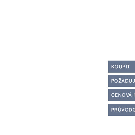
KOUPIT
POŽADUJ
CENOVÁ 
PRŮVODC